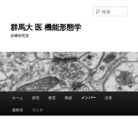
メ
イ
検
ン
索
コ
群馬大 医 機能形態学
ン
岩﨑研究室
テ
ン
ツ
へ
移
動
メ
メンバー
ホーム
研究
教育
業績
沿革
イ
ン
連絡先
リンク
メ
ニ
ュ
ー